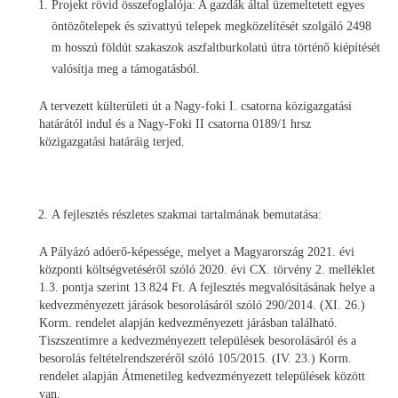
Projekt rövid összefoglalója: A gazdák által üzemeltetett egyes
öntözőtelepek és szivattyú telepek megközelítését szolgáló 2498
m hosszú földút szakaszok aszfaltburkolatú útra történő kiépítését
valósítja meg a támogatásból.
A tervezett külterületi út a Nagy-foki I. csatorna közigazgatási
határától indul és a Nagy-Foki II csatorna 0189/1 hrsz
közigazgatási határáig terjed.
A fejlesztés részletes szakmai tartalmának bemutatása:
A Pályázó adóerő-képessége, melyet a Magyarország 2021. évi
központi költségvetéséről szóló 2020. évi CX. törvény 2. melléklet
1.3. pontja szerint 13.824 Ft. A fejlesztés megvalósításának helye a
kedvezményezett járások besorolásáról szóló 290/2014. (XI. 26.)
Korm. rendelet alapján kedvezményezett járásban található.
Tiszszentimre a kedvezményezett települések besorolásáról és a
besorolás feltételrendszeréről szóló 105/2015. (IV. 23.) Korm.
rendelet alapján Átmenetileg kedvezményezett települések között
van.