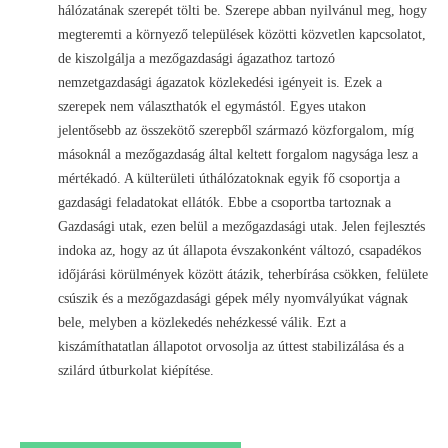
hálózatának szerepét tölti be. Szerepe abban nyilvánul meg, hogy
megteremti a környező települések közötti közvetlen kapcsolatot,
de kiszolgálja a mezőgazdasági ágazathoz tartozó
nemzetgazdasági ágazatok közlekedési igényeit is. Ezek a
szerepek nem választhatók el egymástól. Egyes utakon
jelentősebb az összekötő szerepből származó közforgalom, míg
másoknál a mezőgazdaság által keltett forgalom nagysága lesz a
mértékadó. A külterületi úthálózatoknak egyik fő csoportja a
gazdasági feladatokat ellátók. Ebbe a csoportba tartoznak a
Gazdasági utak, ezen belül a mezőgazdasági utak. Jelen fejlesztés
indoka az, hogy az út állapota évszakonként változó, csapadékos
időjárási körülmények között átázik, teherbírása csökken, felülete
csúszik és a mezőgazdasági gépek mély nyomvályúkat vágnak
bele, melyben a közlekedés nehézkessé válik. Ezt a
kiszámíthatatlan állapotot orvosolja az úttest stabilizálása és a
szilárd útburkolat kiépítése.