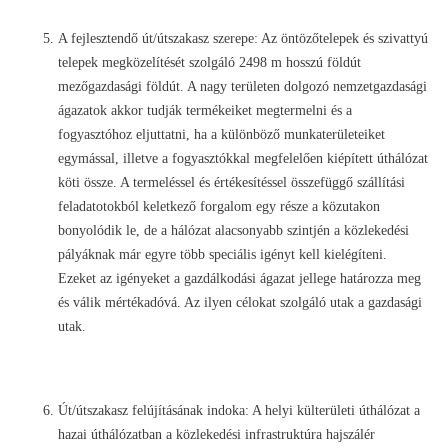
A fejlesztendő út/útszakasz szerepe: Az öntözőtelepek és szivattyú
telepek megközelítését szolgáló 2498 m hosszú földút
mezőgazdasági földút. A nagy területen dolgozó nemzetgazdasági
ágazatok akkor tudják termékeiket megtermelni és a
fogyasztóhoz eljuttatni, ha a különböző munkaterületeiket
egymással, illetve a fogyasztókkal megfelelően kiépített úthálózat
köti össze. A termeléssel és értékesítéssel összefüggő szállítási
feladatotokból keletkező forgalom egy része a közutakon
bonyolódik le, de a hálózat alacsonyabb szintjén a közlekedési
pályáknak már egyre több speciális igényt kell kielégíteni.
Ezeket az igényeket a gazdálkodási ágazat jellege határozza meg
és válik mértékadóvá. Az ilyen célokat szolgáló utak a gazdasági
utak.
Út/útszakasz felújításának indoka: A helyi külterületi úthálózat a
hazai úthálózatban a közlekedési infrastruktúra hajszálér