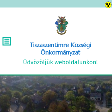
Tiszaszentimre Községi
Önkormányzat
Üdvözöljük weboldalunkon!