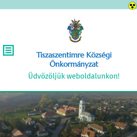
Tiszaszentimre Községi
Önkormányzat
Üdvözöljük weboldalunkon!