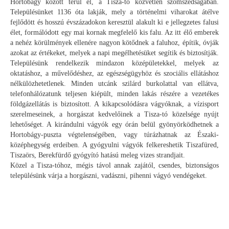
Hortobágy között terül el, a Tisza-tó közvetlen szomszédságában.
Településünket 1136 óta lakják, mely a történelmi viharokat átélve
fejlődött és hosszú évszázadokon keresztül alakult ki e jellegzetes falusi
élet, formálódott egy mai kornak megfelelő kis falu. Az itt élő emberek
a nehéz körülmények ellenére nagyon kötődnek a faluhoz, építik, óvják
azokat az értékeket, melyek a napi megélhetésüket segítik és biztosítják.
Településünk rendelkezik mindazon középületekkel, melyek az
oktatáshoz, a művelődéshez, az egészségügyhöz és szociális ellátáshoz
nélkülözhetetlenek. Minden utcánk szilárd burkolattal van ellátva,
telefonhálózatunk teljesen kiépült, minden lakás részére a vezetékes
földgázellátás is biztosított. A kikapcsolódásra vágyóknak, a vízisport
szerelmeseinek, a horgászat kedvelőinek a Tisza-tó közelsége nyújt
lehetőséget. A kirándulni vágyók egy órán belül gyönyörködhetnek a
Hortobágy-puszta végtelenségében, vagy túrázhatnak az Északi-
középhegység erdeiben. A gyógyulni vágyók felkereshetik Tiszafüred,
Tiszaörs, Berekfürdő gyógyító hatású meleg vizes strandjait.
Közel a Tisza-tóhoz, mégis távol annak zajától, csendes, biztonságos
településünk várja a horgászni, vadászni, pihenni vágyó vendégeket.